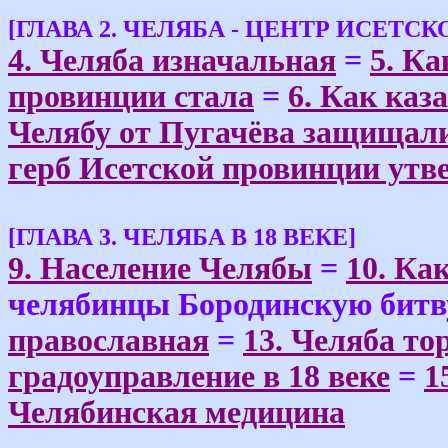
[ГЛАВА 2. ЧЕЛЯБА - ЦЕНТР ИСЕТС
4. Челяба изначальная
=
5. К
провинции стала
=
6. Как каз
Челябу от Пугачёва защищал
герб Исетской провинции утв
[ГЛАВА 3. ЧЕЛЯБА В 18 ВЕКЕ]
9. Население Челябы
=
10. Ка
челябинцы Бородинскую битв
православная
=
13. Челяба то
градоуправление в 18 веке
=
1
Челябинская медицина