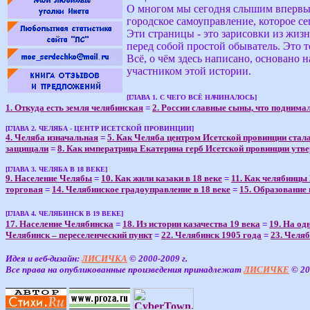
О многом мы сегодня слышим впервые
городское самоуправление, которое се
Эти страницы - это зарисовки из жизн
перед собой простой обыватель. Это т
Всё, о чём здесь написано, основано 
участником этой истории.
[ГЛАВА 1. С ЧЕГО ВСЁ НАЧИНАЛОСЬ]
1. Откуда есть земля челябинская
=
2. России славные сыны, что поднима
[ГЛАВА 2. ЧЕЛЯБА - ЦЕНТР ИСЕТСКОЙ ПРОВИНЦИИ]
4. Челяба изначальная
=
5. Как Челяба центром Исетской провинции стал
защищали
=
8. Как императрица Екатерина герб Исетской провинции утв
[ГЛАВА 3. ЧЕЛЯБА В 18 ВЕКЕ]
9. Население Челябы
=
10. Как жили казаки в 18 веке
=
11. Как челябинцы
торговая
=
14. Челябинское градоуправление в 18 веке
=
15. Образование 
[ГЛАВА 4. ЧЕЛЯБИНСК В 19 ВЕКЕ]
17. Население Челябинска
=
18. Из истории казачества 19 века
=
19. На од
Челябинск – переселенческий пункт
=
22. Челябинск 1905 года
=
23. Челя
Идея и веб-дизайн:
ЛИСИЧКА
© 2000-2009 г.
Все права на опубликованные произведения принадлежат
ЛИСИЧКЕ
© 20