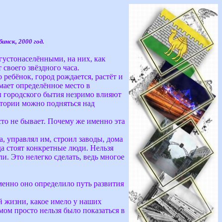
нск, 2000 год.
густонаселёнными, на них, как
своего звёздного часа.
 ребёнок, город рождается, растёт и
ает определённое место в
ы городского бытия незримо влияют
стории можно подняться над
сто не бывает. Почему же именно эта
да, управлял им, строил заводы, дома
да стоят конкретные люди. Нельзя
и. Это нелегко сделать, ведь многое
именно оно определило путь развития
й жизни, какое имело у наших
ом просто нельзя было показаться в