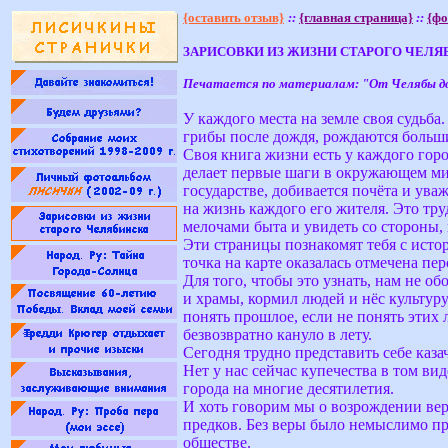
{оставить отзыв}
::
{главная страница}
::
{фо
ЗАРИСОВКИ ИЗ ЖИЗНИ СТАРОГО ЧЕЛЯ
Печатается по материалам: "От Челябы до 
У каждого места на земле своя судьба
грибы после дождя, рождаются больши
Своя книга жизни есть у каждого горо
делает первые шаги в окружающем ми
государстве, добивается почёта и ув
на жизнь каждого его жителя. Это тр
мелочами быта и увидеть со стороны, 
Эти страницы познакомят тебя с истор
точка на карте оказалась отмечена пе
Для того, чтобы это узнать, нам не об
и храмы, кормил людей и нёс культуру
понять прошлое, если не понять этих 
безвозвратно кануло в лету.
Сегодня трудно представить себе каза
Нет у нас сейчас купечества в том ви
города на многие десятилетия.
И хоть говорим мы о возрождении вер
предков. Без веры было немыслимо пр
обществе.