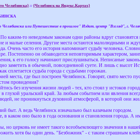
то Челябинска}
::
{Челябинск на Яндекс.Картах}
БИНСКА
Челябинска или Путешествие в прошлое" Издат. центр "Взгляд", г. Челяби
. По каким-то неведомым законам одни районы вдруг становятся 
е и малые селения. Другие места остаются малолюдными и ждут 
да. Очень часто его история напоминает судьбу человека. Словно
ре. Постепенно он обзаводится неповторимым характером, заним
ажения, к его голосу начинают прислушиваться. Неписаные закон
удно заметить в обычной, повседневной суете. И лишь с высот И
как сплетается судьба города с судьбами горожан.
ией места, где был построен Челябинск. Говорят, свято место пу
рстом провидения?
ойтись без изучения жизни людей - тех, кто стоял у истоков горо
 в глухой уральский край. За любым событием или явления всег
людей, не проникнуться духовной атмосферой, в которой они жил
чий быт. А ведь Челябинск изначально был казачьим городом.
де, в каком оно было в года основания и становления города. А 
ы, но церковь не имеет такого всеобъемлющего значения в наше
ожить хотя бы один день. "Безбожник" - с таким страшным клейм