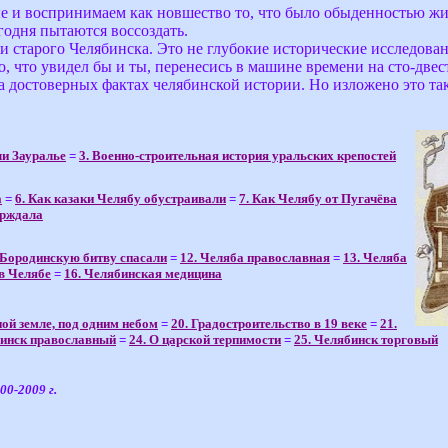
 и воспринимаем как новшество то, что было обыденностью жи
годня пытаются воссоздать.
и старого Челябинска. Это не глубокие исторические исследован
о, что увидел бы и ты, перенесись в машине времени на сто-двест
на достоверных фактах челябинской истории. Но изложено это та
ли Зауралье
=
3. Военно-строительная история уральских крепостей
а
=
6. Как казаки Челябу обустраивали
=
7. Как Челябу от Пугачёва
ерждала
 Бородинскую битву спасали
=
12. Челяба православная
=
13. Челяба
в Челябе
=
16. Челябинская медицина
ной земле, под одним небом
=
20. Градостроительство в 19 веке
=
21.
бинск православный
=
24. О царской терпимости
=
25. Челябинск торговый
00-2009 г.