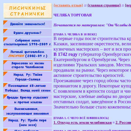
{оставить отзыв}
::
{главная страница}
::
{ве
ЧЕЛЯБА ТОРГОВАЯ
Печатается по материалам: "От Челябы до 
[ГЛАВА 3. ЧЕЛЯБА В 18 ВЕКЕ]
В первые годы после строительства к
Казаки, заселившие окрестности, вел
кузнечных мастерских – вот и вся пр
В 1742 году
губернатор Оренбургского
Екатеринбургом и Оренбургом. Через 
изделиями Уральских заводов. Местны
продавали на рынке. Через некоторое 
активное строительство крепостей.
Проезжавшие через город обозы часто
провиантом в дорогу. Некоторые купц
С появлением в крепости солдат и ч
мастерские, хлебные амбары во двора
отставных солдат, заведённое в Росси
Значительно больше стало кожевенных
[ГЛАВА 1. С ЧЕГО ВСЁ НАЧИНАЛОСЬ]
1. Откуда есть земля челябинская
=
2. Росси