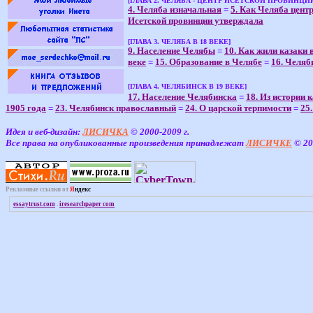
[ГЛАВА 2. ЧЕЛЯБА - ЦЕНТР ИСЕТСКОЙ ПРОВИНЦИ
4. Челяба изначальная
=
5. Как Челяба цент
Исетской провинции утверждала
[ГЛАВА 3. ЧЕЛЯБА В 18 ВЕКЕ]
9. Население Челябы
=
10. Как жили казаки в
веке
=
15. Образование в Челябе
=
16. Челяб
[ГЛАВА 4. ЧЕЛЯБИНСК В 19 ВЕКЕ]
17. Население Челябинска
=
18. Из истории 
1905 года
=
23. Челябинск православный
=
24. О царской терпимости
=
25
Идея и веб-дизайн:
ЛИСИЧКА
© 2000-2009 г.
Все права на опубликованные произведения принадлежат
ЛИСИЧКЕ
© 20
Рекламные ссылки от
Я
ндекс
essaytrust.com
.
iresearchpaper com