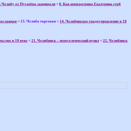
к Челябу от Пугачёва защищали
=
8. Как императрица Екатерина герб
вославная
= 13. Челяба торговая =
14. Челябинское градоуправление в 18
льство в 19 веке
=
21. Челябинск – переселенческий пункт
=
22. Челябинск