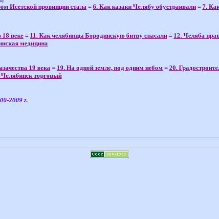
И]
ром Исетской провинции стала
=
6. Как казаки Челябу обустраивали
=
7. Ка
 18 веке
=
11. Как челябинцы Бородинскую битву спасали
=
12. Челяба пра
инская медицина
казачества 19 века
=
19. На одной земле, под одним небом
=
20. Градостроите
. Челябинск торговый
00-2009 г.