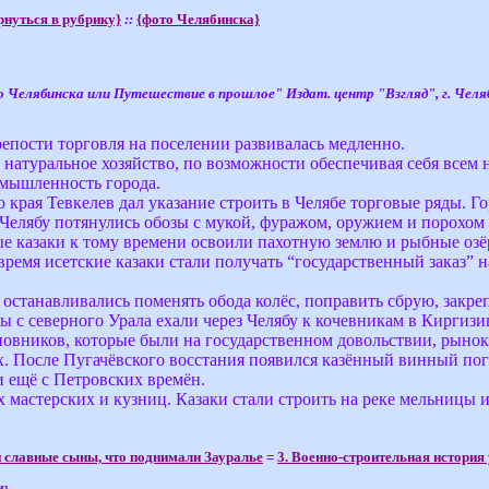
рнуться в рубрику}
::
{фото Челябинска}
Челябинска или Путешествие в прошлое" Издат. центр "Взгляд", г. Челяби
репости торговля на поселении развивалась медленно.
и натуральное хозяйство, по возможности обеспечивая себя все
омышленность города.
 края Тевкелев дал указание строить в Челябе торговые ряды.
Челябу потянулись обозы с мукой, фуражом, оружием и порохом 
е казаки к тому времени освоили пахотную землю и рыбные озёр
время исетские казаки стали получать “государственный заказ” 
 останавливались поменять обода колёс, поправить сбрую, закре
ы с северного Урала ехали через Челябу к кочевникам в Киргизи
иновников, которые были на государственном довольствии, рыно
х. После Пугачёвского восстания появился казённый винный по
и ещё с Петровских времён.
 мастерских и кузниц. Казаки стали строить на реке мельницы и
и славные сыны, что поднимали Зауралье
=
3. Военно-строительная история