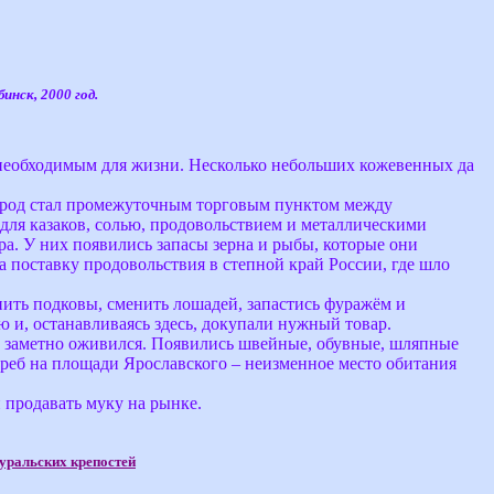
нск, 2000 год.
м необходимым для жизни. Несколько небольших кожевенных да
 Город стал промежуточным торговым пунктом между
для казаков, солью, продовольствием и металлическими
а. У них появились запасы зерна и рыбы, которые они
на поставку продовольствия в степной край России, где шло
пить подковы, сменить лошадей, запастись фуражём и
ю и, останавливаясь здесь, докупали нужный товар.
к заметно оживился. Появились швейные, обувные, шляпные
греб на площади Ярославского – неизменное место обитания
 продавать муку на рынке.
 уральских крепостей